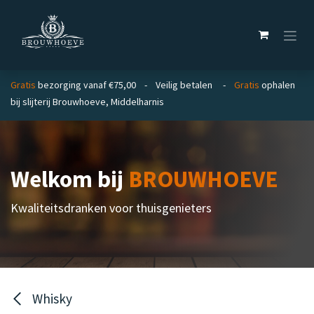
Overslaan naar inhoud
Gratis
bezorging vanaf €75,00 - Veilig betalen -
Gratis
ophalen
bij slijterij Brouwhoeve, Middelharnis
Welkom bij
BROUWHOEVE
Kwaliteitsdranken voor thuisgenieters
Whisky