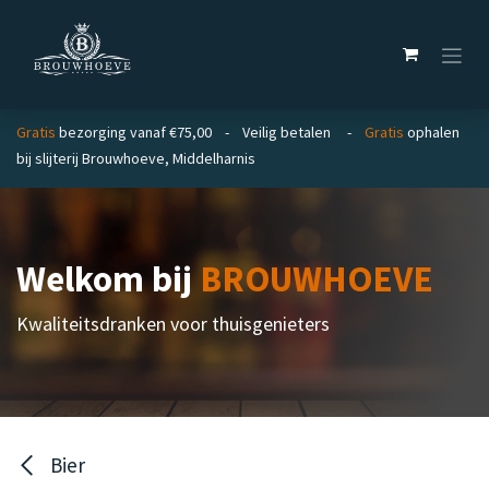
Overslaan naar inhoud
Gratis
bezorging vanaf €75,00 - Veilig betalen -
Gratis
ophalen
bij slijterij Brouwhoeve, Middelharnis
Welkom bij
BROUWHOEVE
Kwaliteitsdranken voor thuisgenieters
Bier