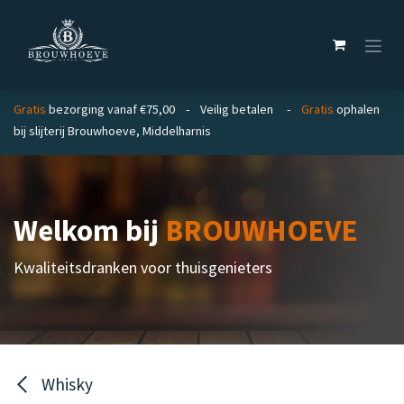
Overslaan naar inhoud
Gratis
bezorging vanaf €75,00 - Veilig betalen -
Gratis
ophalen
bij slijterij Brouwhoeve, Middelharnis
Welkom bij
BROUWHOEVE
Kwaliteitsdranken voor thuisgenieters
Whisky