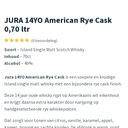
JURA 14YO American Rye Cask
0,70 ltr
(0 beoordeling)
Soort
– Island Single Malt Scotch Whisky
Inhoud
– 70cl
Alcohol
– 40%
Jura 14YO American Rye Cask
is een soepele en kruidige
Island single malt whisky met een bijzondere rye cask finish.
Deze 14 jaar oude whisky rijpt op Amerikaans wit eikenhout
en krijgt daarna extra karakter door narijping op
handgeselecteerde rye whiskeyvaten.
Dat zorgt voor tonen van citrus, vanille, karamel, appel,
kaneel, honing en zachte kruiden. De afdronk is warm, rond