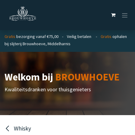
Overslaan naar inhoud
Gratis
bezorging vanaf €75,00 - Veilig betalen -
Gratis
ophalen
bij slijterij Brouwhoeve, Middelharnis
Welkom bij
BROUWHOEVE
Kwaliteitsdranken voor thuisgenieters
Whisky