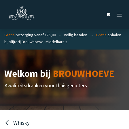
Overslaan naar inhoud
Gratis
bezorging vanaf €75,00 - Veilig betalen -
Gratis
ophalen
bij slijterij Brouwhoeve, Middelharnis
Welkom bij
BROUWHOEVE
Kwaliteitsdranken voor thuisgenieters
Whisky