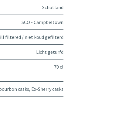
Schotland
SCO - Campbeltown
ll filtered / niet koud gefilterd
Licht geturfd
70 cl
bourbon casks
,
Ex-Sherry casks