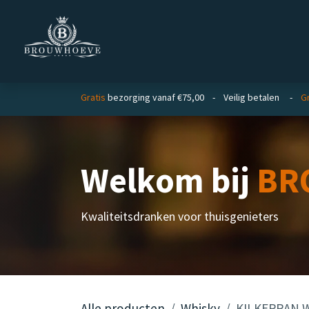
Overslaan naar inhoud
Homepage
Zakelijk
Gratis
bezorging vanaf €75,00 - Veilig betalen -
Gr
Welkom bij
BR
Kwaliteitsdranken voor thuisgenieters
Alle producten
Whisky
KILKERRAN Wh