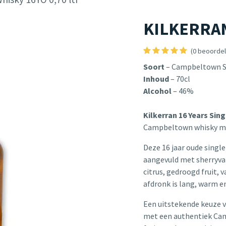
KILKERRAN 
(0 beoordel
Soort
– Campbeltown Si
Inhoud
– 70cl
Alcohol
– 46%
Kilkerran 16 Years Sin
Campbeltown whisky met
Deze 16 jaar oude singl
aangevuld met sherryva
citrus, gedroogd fruit, v
afdronk is lang, warm e
Een uitstekende keuze v
met een authentiek Ca