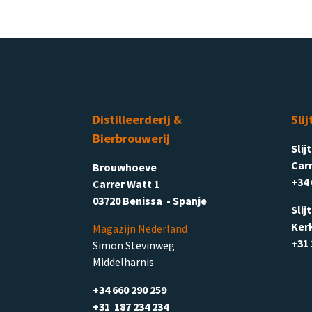
Distilleerderij &
Slij
Bierbrouwerij
Slij
Carr
Brouwhoeve
+34 
Carrer Watt 1
03720 Benissa - Spanje
Slij
Ker
Magazijn Nederland
+31 
Simon Stevinweg
Middelharnis
+34 660 290 259
+31 187 234 234