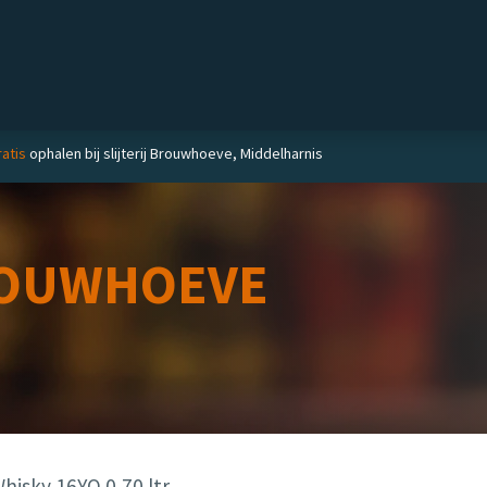
Private label
Delicatessen
Slijterij
Blog
atis
ophalen bij slijterij Brouwhoeve, Middelharnis
OUWHOEVE
isky 16YO 0,70 ltr