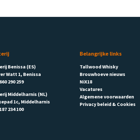
terij
Belangrijke links
terij Benissa (ES)
Tallwood Whisky
er Watt 1, Benissa
Brouwhoeve nieuws
660 290 259
NiX18
Vacatures
terij Middelharnis (NL)
Algemene voorwaarden
kepad 1c, Middelharnis
Privacy beleid & Cookies
187 234 100