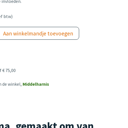
 invloeden.
ef btw)
Aan winkelmandje toevoegen
 € 75,00
n de winkel,
Middelharnis
oma, gemaakt om van