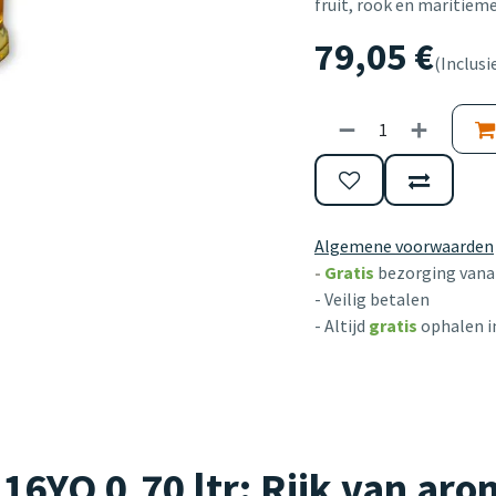
fruit, rook en maritieme
79,05
€
(Inclusi
Algemene voorwaarden
-
Gratis
bezorging vanaf
- Veilig betalen
- Altijd
gratis
ophalen i
6YO 0,70 ltr: Rijk van ar