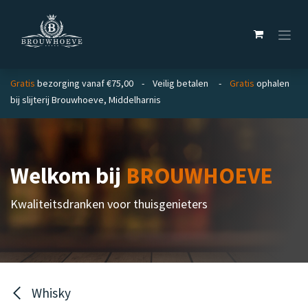
Overslaan naar inhoud
Gratis
bezorging vanaf €75,00 - Veilig betalen -
Gratis
ophalen
bij slijterij Brouwhoeve, Middelharnis
Welkom bij
BROUWHOEVE
Kwaliteitsdranken voor thuisgenieters
Whisky