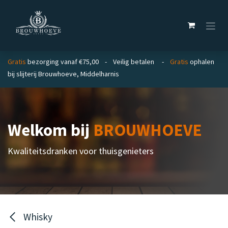
Overslaan naar inhoud
Gratis
bezorging vanaf €75,00 - Veilig betalen -
Gratis
ophalen
bij slijterij Brouwhoeve, Middelharnis
Welkom bij
BROUWHOEVE
Kwaliteitsdranken voor thuisgenieters
Whisky