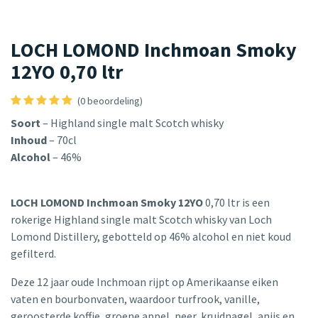
LOCH LOMOND Inchmoan Smoky
12YO 0,70 ltr
(0 beoordeling)
Soort
– Highland single malt Scotch whisky
Inhoud
– 70cl
Alcohol
– 46%
LOCH LOMOND Inchmoan Smoky 12YO
0,70 ltr is een
rokerige Highland single malt Scotch whisky van Loch
Lomond Distillery, gebotteld op 46% alcohol en niet koud
gefilterd.
Deze 12 jaar oude Inchmoan rijpt op Amerikaanse eiken
vaten en bourbonvaten, waardoor turfrook, vanille,
geroosterde koffie, groene appel, peer, kruidnagel, anijs en