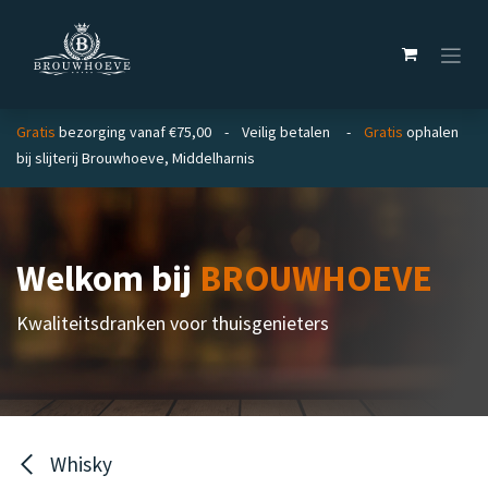
Overslaan naar inhoud
Gratis
bezorging vanaf €75,00 - Veilig betalen -
Gratis
ophalen
bij slijterij Brouwhoeve, Middelharnis
Welkom bij
BROUWHOEVE
Kwaliteitsdranken voor thuisgenieters
Whisky