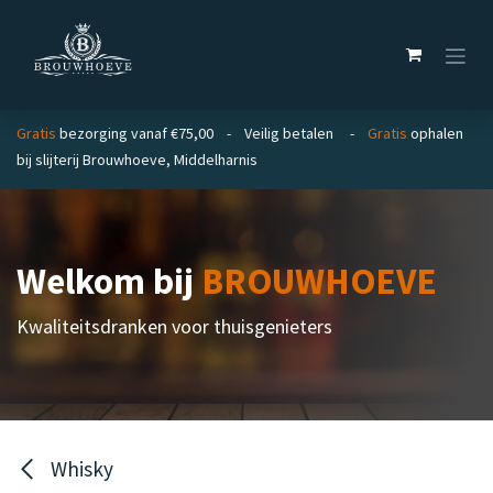
Overslaan naar inhoud
Gratis
bezorging vanaf €75,00 - Veilig betalen -
Gratis
ophalen
bij slijterij Brouwhoeve, Middelharnis
Welkom bij
BROUWHOEVE
Kwaliteitsdranken voor thuisgenieters
Whisky