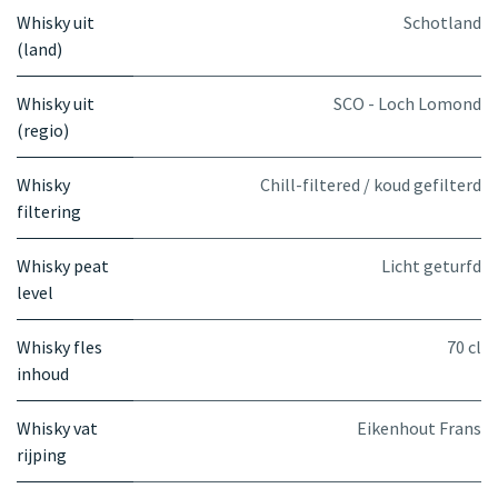
Whisky uit
Schotland
(land)
Whisky uit
SCO - Loch Lomond
(regio)
Whisky
Chill-filtered / koud gefilterd
filtering
Whisky peat
Licht geturfd
level
Whisky fles
70 cl
inhoud
Whisky vat
Eikenhout Frans
rijping