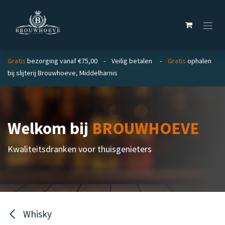
Overslaan naar inhoud
Gratis
bezorging vanaf €75,00 - Veilig betalen -
Gratis
ophalen
bij slijterij Brouwhoeve, Middelharnis
Welkom bij
BROUWHOEVE
Kwaliteitsdranken voor thuisgenieters
Whisky