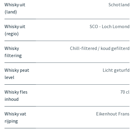
Whisky uit
Schotland
(land)
Whisky uit
SCO - Loch Lomond
(regio)
Whisky
Chill-filtered / koud gefilterd
filtering
Whisky peat
Licht geturfd
level
Whisky fles
70 cl
inhoud
Whisky vat
Eikenhout Frans
rijping