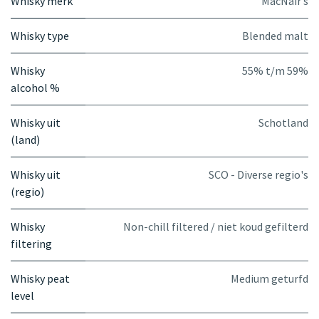
Whisky merk
MacNair’s
Whisky type
Blended malt
Whisky
55% t/m 59%
alcohol %
Whisky uit
Schotland
(land)
Whisky uit
SCO - Diverse regio's
(regio)
Whisky
Non-chill filtered / niet koud gefilterd
filtering
Whisky peat
Medium geturfd
level