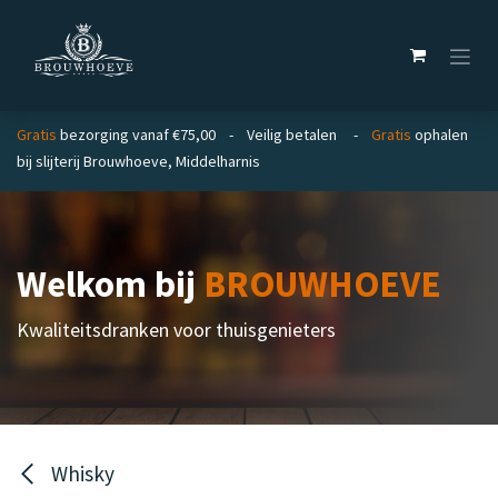
Overslaan naar inhoud
Gratis
bezorging vanaf €75,00 - Veilig betalen -
Gratis
ophalen
bij slijterij Brouwhoeve, Middelharnis
Welkom bij
BROUWHOEVE
Kwaliteitsdranken voor thuisgenieters
Whisky