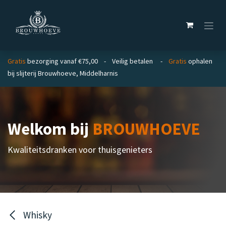
Overslaan naar inhoud
Gratis
bezorging vanaf €75,00 - Veilig betalen -
Gratis
ophalen
bij slijterij Brouwhoeve, Middelharnis
Welkom bij
BROUWHOEVE
Kwaliteitsdranken voor thuisgenieters
Whisky