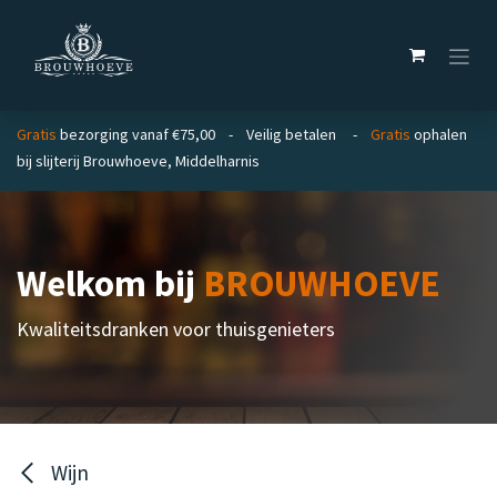
Overslaan naar inhoud
Gratis
bezorging vanaf €75,00 - Veilig betalen -
Gratis
ophalen
bij slijterij Brouwhoeve, Middelharnis
Welkom bij
BROUWHOEVE
Kwaliteitsdranken voor thuisgenieters
Wijn