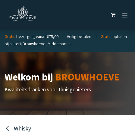
Overslaan naar inhoud
Gratis
bezorging vanaf €75,00 - Veilig betalen -
Gratis
ophalen
bij slijterij Brouwhoeve, Middelharnis
Welkom bij
BROUWHOEVE
Kwaliteitsdranken voor thuisgenieters
Whisky