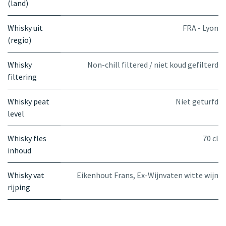
(land)
Whisky uit
FRA - Lyon
(regio)
Whisky
Non-chill filtered / niet koud gefilterd
filtering
Whisky peat
Niet geturfd
level
Whisky fles
70 cl
inhoud
Whisky vat
Eikenhout Frans
,
Ex-Wijnvaten witte wijn
rijping