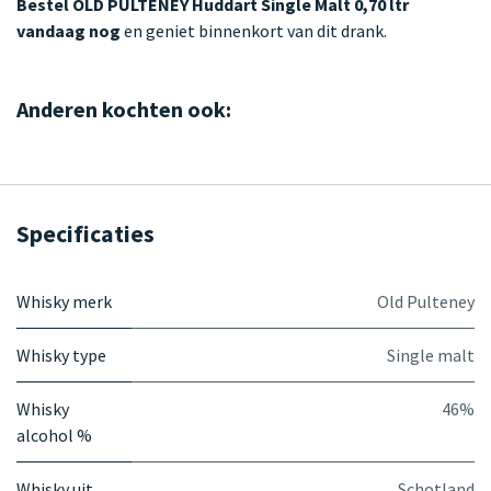
Bestel OLD PULTENEY Huddart Single Malt 0,70 ltr
vandaag nog
en geniet binnenkort van dit drank.
Anderen kochten ook:
Specificaties
Whisky merk
Old Pulteney
Whisky type
Single malt
Whisky
46%
alcohol %
Whisky uit
Schotland