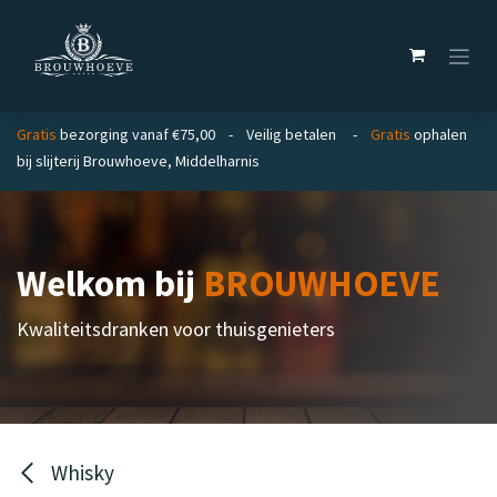
Overslaan naar inhoud
Gratis
bezorging vanaf €75,00 - Veilig betalen -
Gratis
ophalen
bij slijterij Brouwhoeve, Middelharnis
Welkom bij
BROUWHOEVE
Kwaliteitsdranken voor thuisgenieters
Whisky