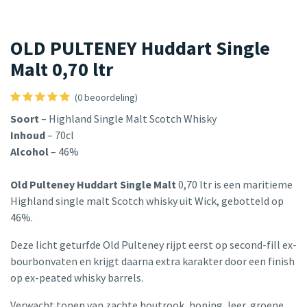
OLD PULTENEY Huddart Single
Malt 0,70 ltr
(0 beoordeling)
Soort
– Highland Single Malt Scotch Whisky
Inhoud
– 70cl
Alcohol
– 46%
Old Pulteney Huddart Single Malt
0,70 ltr is een maritieme
Highland single malt Scotch whisky uit Wick, gebotteld op
46%.
Deze licht geturfde Old Pulteney rijpt eerst op second-fill ex-
bourbonvaten en krijgt daarna extra karakter door een finish
op ex-peated whisky barrels.
Verwacht tonen van zachte houtrook, honing, leer, groene