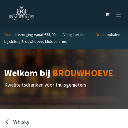
Overslaan naar inhoud
Gratis
bezorging vanaf €75,00 - Veilig betalen -
Gratis
ophalen
bij slijterij Brouwhoeve, Middelharnis
Welkom bij
BROUWHOEVE
Kwaliteitsdranken voor thuisgenieters
Whisky