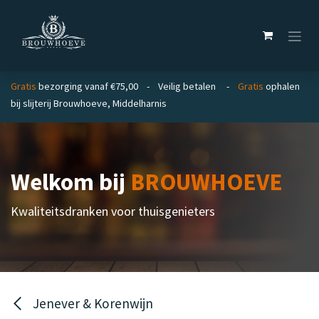
Overslaan naar inhoud
Gratis
bezorging vanaf €75,00 - Veilig betalen -
Gratis
ophalen
bij slijterij Brouwhoeve, Middelharnis
Welkom bij
BROUWHOEVE
Kwaliteitsdranken voor thuisgenieters
Jenever & Korenwijn