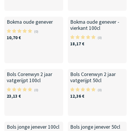
Bokma oude genever
Bokma oude genever -
vierkant 100cl
(0)
10,70
€
(0)
18,17
€
100cl
50cl
Bols Corenwyn 2 jaar
Bols Corenwyn 2 jaar
vatgerijpt 100cl
vatgerijpt 50cl
(0)
(0)
23,13
€
12,36
€
100cl
50cl
Bols jonge jenever 100cl
Bols jonge jenever 50cl