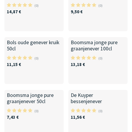
(0)
(0)
14,87
€
9,50
€
100cl
Bols oude genever kruik
Boomsma jonge pure
50cl
graanjenever 100cl
(0)
(0)
11,15
€
13,18
€
50cl
Boomsma jonge pure
De Kuyper
graanjenever 50cl
bessenjenever
(0)
(0)
7,43
€
11,56
€