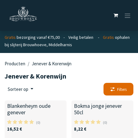
Overslaan naar inhoud
Gratis
bezorging vanaf €75,00 - Veilig betalen -
Gratis
ophalen
bij slijterij Brouwhoeve, Middelharnis
Producten
Jenever & Korenwijn
Jenever & Korenwijn
Sorteer op
Filters
Blankenheym oude
Bokma jonge jenever
genever
50cl
(0)
(0)
16,52
€
8,22
€