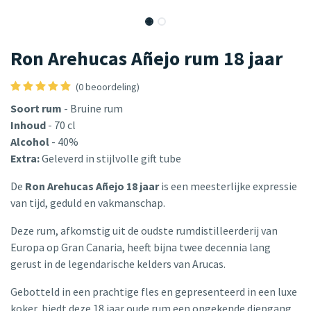
Ron Arehucas Añejo rum 18 jaar
(0 beoordeling)
Soort rum
- Bruine rum
Inhoud
- 70 cl
Alcohol
- 40%
Extra:
Geleverd in stijlvolle gift tube
De
Ron Arehucas Añejo 18 jaar
is een meesterlijke expressie
van tijd, geduld en vakmanschap.
Deze rum, afkomstig uit de oudste rumdistilleerderij van
Europa op Gran Canaria, heeft bijna twee decennia lang
gerust in de legendarische kelders van Arucas.
Gebotteld in een prachtige fles en gepresenteerd in een luxe
koker, biedt deze 18 jaar oude rum een ongekende diepgang.