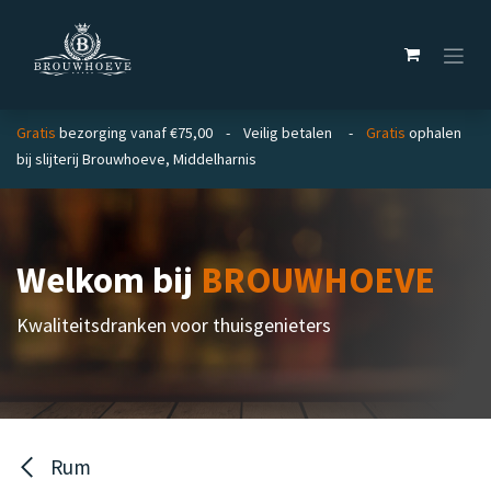
Overslaan naar inhoud
Gratis
bezorging vanaf €75,00 - Veilig betalen -
Gratis
ophalen
bij slijterij Brouwhoeve, Middelharnis
Welkom bij
BROUWHOEVE
Kwaliteitsdranken voor thuisgenieters
Rum