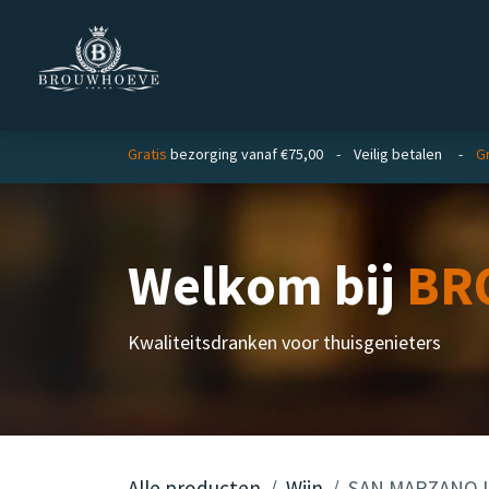
Overslaan naar inhoud
Homepage
Zakelijk
Gratis
bezorging vanaf €75,00 - Veilig betalen -
Gr
Welkom bij
BR
Kwaliteitsdranken voor thuisgenieters
Alle producten
Wijn
SAN MARZANO Il