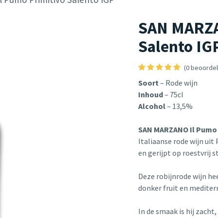
SAN MARZA
Salento IG
(0 beoordel
Soort
– Rode wijn
Inhoud
– 75cl
Alcohol
– 13,5%
SAN MARZANO Il Pumo 
Italiaanse rode wijn uit
en gerijpt op roestvrij s
Deze robijnrode wijn hee
donker fruit en mediter
In de smaak is hij zacht,