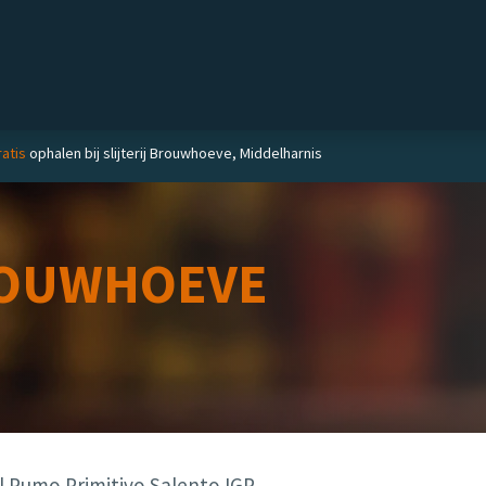
Private label
Delicatessen
Slijterij
Blog
atis
ophalen bij slijterij Brouwhoeve, Middelharnis
OUWHOEVE
 Pumo Primitivo Salento IGP