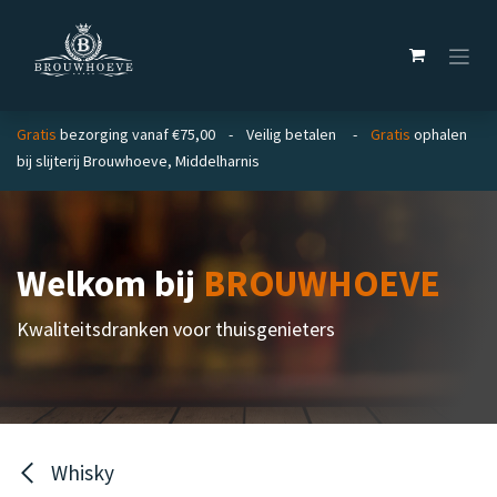
Overslaan naar inhoud
Gratis
bezorging vanaf €75,00 - Veilig betalen -
Gratis
ophalen
bij slijterij Brouwhoeve, Middelharnis
Welkom bij
BROUWHOEVE
Kwaliteitsdranken voor thuisgenieters
Whisky