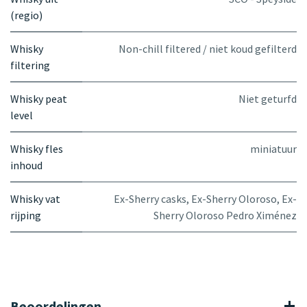
(regio)
Whisky
Non-chill filtered / niet koud gefilterd
filtering
Whisky peat
Niet geturfd
level
Whisky fles
miniatuur
inhoud
Whisky vat
Ex-Sherry casks
,
Ex-Sherry Oloroso
,
Ex-
rijping
Sherry Oloroso Pedro Ximénez
Beoordelingen