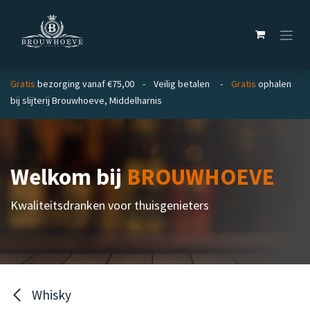
Overslaan naar inhoud
Gratis
bezorging vanaf €75,00 - Veilig betalen -
Gratis
ophalen
bij slijterij Brouwhoeve, Middelharnis
Welkom bij
BROUWHOEVE
Kwaliteitsdranken voor thuisgenieters
Whisky