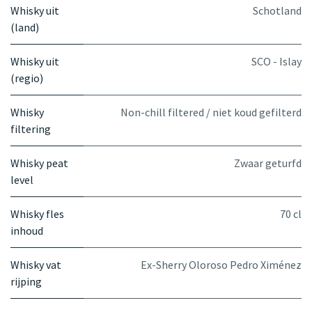
Whisky uit
Schotland
(land)
Whisky uit
SCO - Islay
(regio)
Whisky
Non-chill filtered / niet koud gefilterd
filtering
Whisky peat
Zwaar geturfd
level
Whisky fles
70 cl
inhoud
Whisky vat
Ex-Sherry Oloroso Pedro Ximénez
rijping