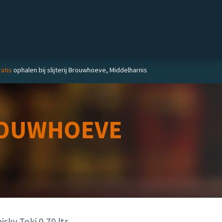
Private label
Delicatessen
Slijterij
Blog
atis
ophalen bij slijterij Brouwhoeve, Middelharnis
OUWHOEVE
ky Toki 0,70 ltr