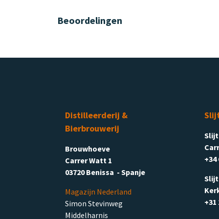
Beoordelingen
Distilleerderij &
Slij
Bierbrouwerij
Slij
Carr
Brouwhoeve
+34 
Carrer Watt 1
03720 Benissa - Spanje
Slij
Ker
Magazijn Nederland
+31 
Simon Stevinweg
Middelharnis