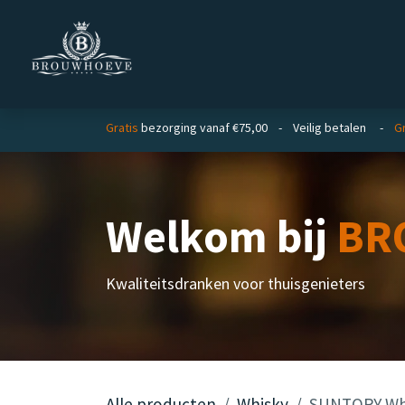
Overslaan naar inhoud
Homepage
Zakelijk
Gratis
bezorging vanaf €75,00 - Veilig betalen -
Gr
Welkom bij
BR
Kwaliteitsdranken voor thuisgenieters
Alle producten
Whisky
SUNTORY Whis