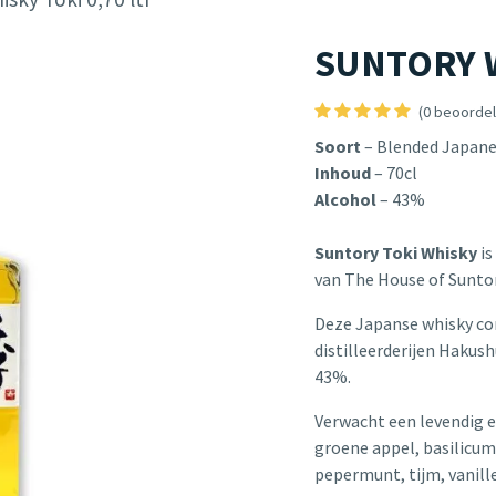
SUNTORY Wh
(0 beoordel
Soort
– Blended Japan
Inhoud
– 70cl
Alcohol
– 43%
Suntory Toki Whisky
is
van The House of Sunto
Deze Japanse whisky com
distilleerderijen Hakus
43%.
Verwacht een levendig 
groene appel, basilicum
pepermunt, tijm, vanill