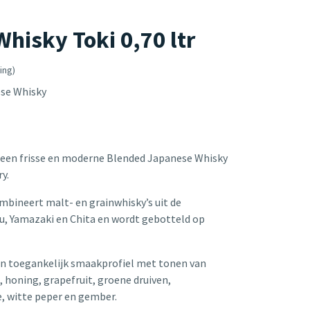
isky Toki 0,70 ltr
ing)
ese Whisky
 een frisse en moderne Blended Japanese Whisky
ry.
bineert malt- en grainwhisky’s uit de
hu, Yamazaki en Chita en wordt gebotteld op
en toegankelijk smaakprofiel met tonen van
, honing, grapefruit, groene druiven,
e, witte peper en gember.