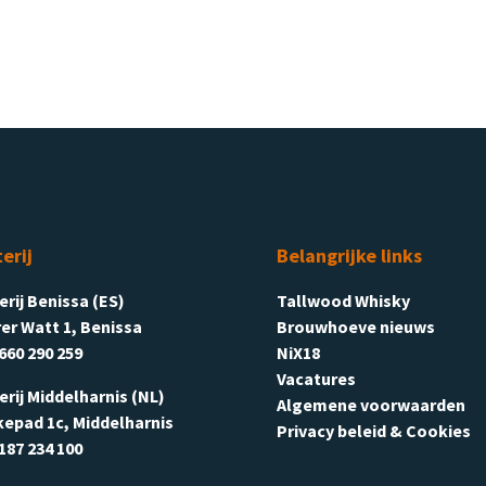
terij
Belangrijke links
terij Benissa (ES)
Tallwood Whisky
er Watt 1, Benissa
Brouwhoeve nieuws
660 290 259
NiX18
Vacatures
terij Middelharnis (NL)
Algemene voorwaarden
kepad 1c, Middelharnis
Privacy beleid & Cookies
187 234 100