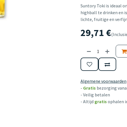
Suntory Toki is ideaal o
highball te drinken en i
lichte, fruitige en verfi
29,71
€
(Inclusi
Algemene voorwaarden
-
Gratis
bezorging vanaf
- Veilig betalen
- Altijd
gratis
ophalen i