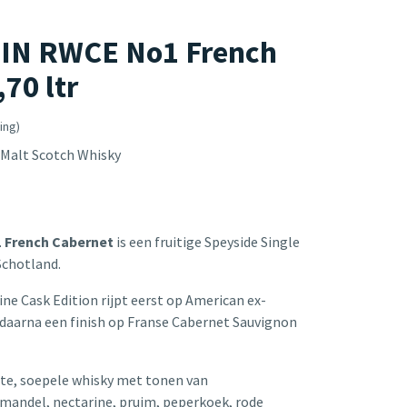
N RWCE No1 French
70 ltr
ing)
 Malt Scotch Whisky
 French Cabernet
is een fruitige Speyside Single
Schotland.
e Cask Edition rijpt eerst op American ex-
 daarna een finish op Franse Cabernet Sauvignon
hte, soepele whisky met tonen van
mandel, nectarine, pruim, peperkoek, rode