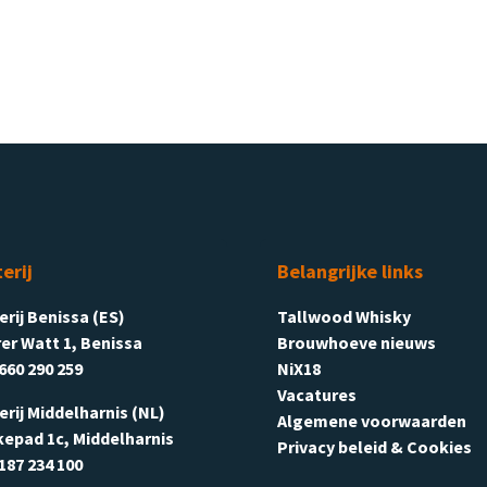
terij
Belangrijke links
terij Benissa (ES)
Tallwood Whisky
er Watt 1, Benissa
Brouwhoeve nieuws
660 290 259
NiX18
Vacatures
terij Middelharnis (NL)
Algemene voorwaarden
kepad 1c, Middelharnis
Privacy beleid & Cookies
187 234 100