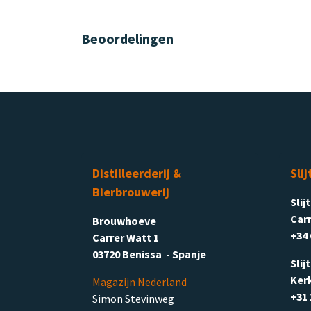
Beoordelingen
Distilleerderij &
Slij
Bierbrouwerij
Slij
Carr
Brouwhoeve
+34 
Carrer Watt 1
03720 Benissa - Spanje
Slij
Ker
Magazijn Nederland
+31 
Simon Stevinweg