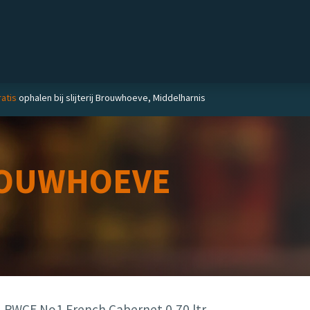
Private label
Delicatessen
Slijterij
Blog
atis
ophalen bij slijterij Brouwhoeve, Middelharnis
OUWHOEVE
RWCE No1 French Cabernet 0,70 ltr