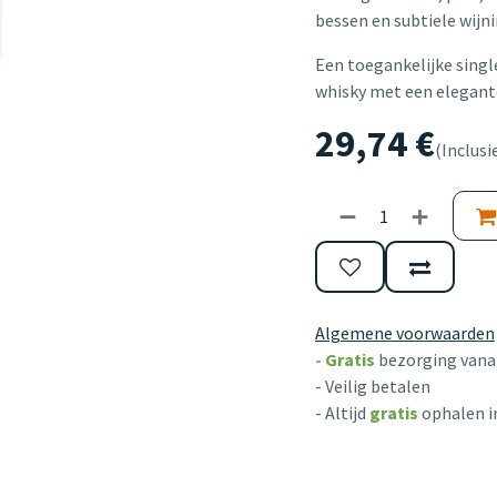
bessen en subtiele wijn
Een toegankelijke singl
whisky met een elegante
29,74
€
(Inclusi
Algemene voorwaarden
-
Gratis
bezorging vanaf
- Veilig betalen
- Altijd
gratis
ophalen i