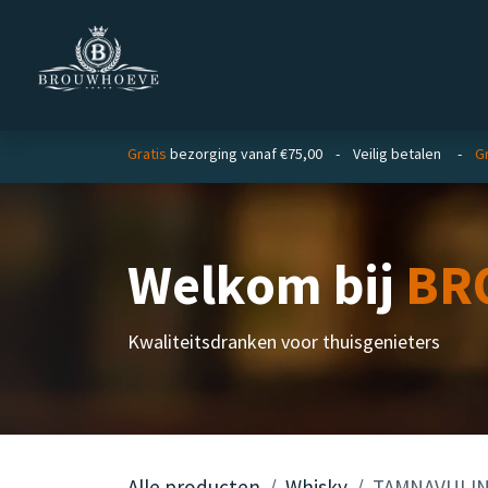
Overslaan naar inhoud
Homepage
Zakelijk
Gratis
bezorging vanaf €75,00 - Veilig betalen -
Gr
Welkom bij
BR
Kwaliteitsdranken voor thuisgenieters
Alle producten
Whisky
TAMNAVULIN 