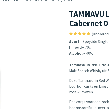
TAMNAVULI
Cabernet 0,
(0 beoordel
Soort
– Speyside Single
Inhoud
– 70cl
Alcohol
– 40%
Tamnavulin RWCE No.1
Malt Scotch Whisky uit 
Deze Tamnavulin Red Win
bourbon casks en krijgt
rodewijnvaten.
Dat zorgt voor een zac
boomgaardfruit, peer, a