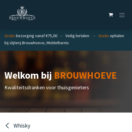
Overslaan naar inhoud
Gratis
bezorging vanaf €75,00 - Veilig betalen -
Gratis
ophalen
bij slijterij Brouwhoeve, Middelharnis
Welkom bij
BROUWHOEVE
Kwaliteitsdranken voor thuisgenieters
Whisky