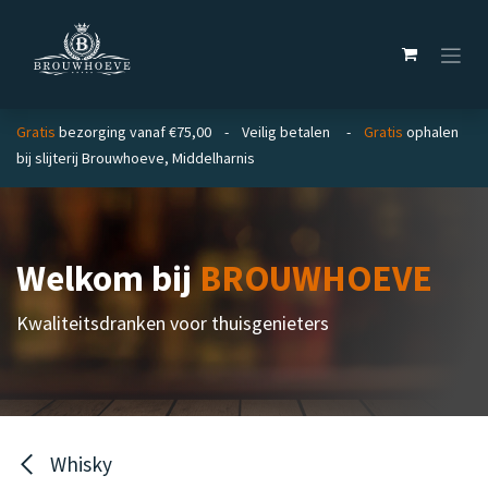
Overslaan naar inhoud
Gratis
bezorging vanaf €75,00 - Veilig betalen -
Gratis
ophalen
bij slijterij Brouwhoeve, Middelharnis
Welkom bij
BROUWHOEVE
Kwaliteitsdranken voor thuisgenieters
Whisky