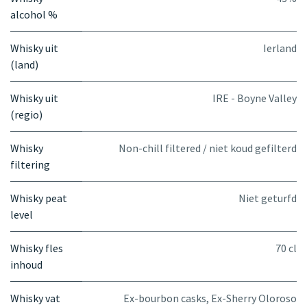
alcohol %
Whisky uit
Ierland
(land)
Whisky uit
IRE - Boyne Valley
(regio)
Whisky
Non-chill filtered / niet koud gefilterd
filtering
Whisky peat
Niet geturfd
level
Whisky fles
70 cl
inhoud
Whisky vat
Ex-bourbon casks
,
Ex-Sherry Oloroso