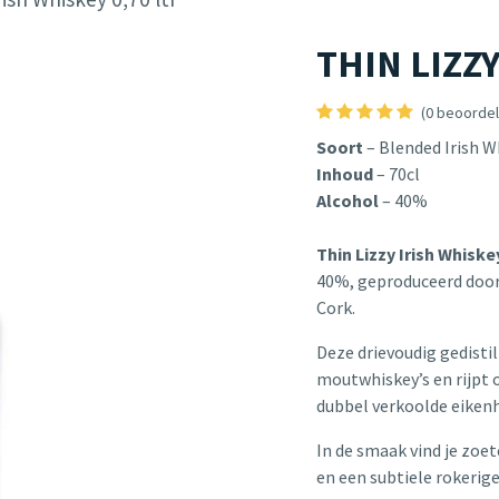
THIN LIZZY 
(0 beoordel
Soort
– Blended Irish W
Inhoud
– 70cl
Alcohol
– 40%
Thin Lizzy Irish Whisk
40%, geproduceerd door 
Cork.
Deze drievoudig gedisti
moutwhiskey’s en rijpt 
dubbel verkoolde eiken
In de smaak vind je zoet
en een subtiele rokerig