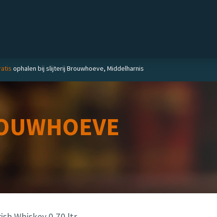
Private label
Delicatessen
Slijterij
Blog
atis
ophalen bij slijterij Brouwhoeve, Middelharnis
OUWHOEVE
ish Whiskey 0,70 ltr