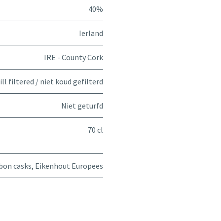
40%
Ierland
IRE - County Cork
ll filtered / niet koud gefilterd
Niet geturfd
70 cl
bon casks
,
Eikenhout Europees