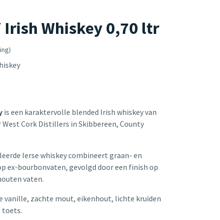
Irish Whiskey 0,70 ltr
ing)
hiskey
ey
is een karaktervolle blended Irish whiskey van
West Cork Distillers in Skibbereen, County
lleerde Ierse whiskey combineert graan- en
op ex-bourbonvaten, gevolgd door een finish op
houten vaten.
e vanille, zachte mout, eikenhout, lichte kruiden
e toets.