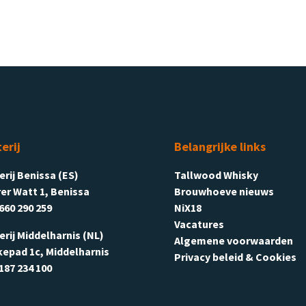
terij
Belangrijke links
terij Benissa (ES)
Tallwood Whisky
er Watt 1, Benissa
Brouwhoeve nieuws
660 290 259
NiX18
Vacatures
terij Middelharnis (NL)
Algemene voorwaarden
kepad 1c, Middelharnis
Privacy beleid & Cookies
187 234 100