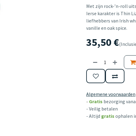
Met zijn rock-’n-roll uit
Ierse karakter is Thin L
liefhebbers van Irish w
vanille en oak spice.
35,50
€
(Inclusi
Algemene voorwaarden
-
Gratis
bezorging vanaf
- Veilig betalen
- Altijd
gratis
ophalen i