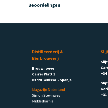
Beoordelingen
Distilleerderij &
Slij
Bierbrouwerij
Slij
Carr
Brouwhoeve
+34 
Carrer Watt 1
03720 Benissa - Spanje
Slij
Ker
Magazijn Nederland
+31 
Simon Stevinweg
Middelharnis