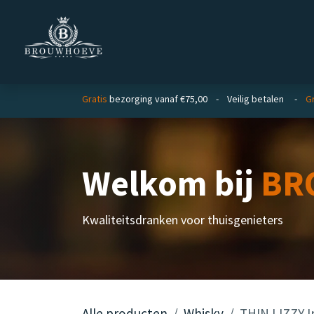
Overslaan naar inhoud
Homepage
Zakelijk
Gratis
bezorging vanaf €75,00 - Veilig betalen -
Gr
Welkom bij
BR
Kwaliteitsdranken voor thuisgenieters
Alle producten
Whisky
THIN LIZZY Ir