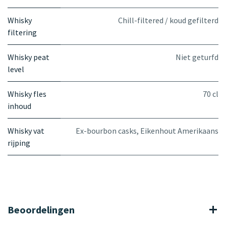
Whisky
Chill-filtered / koud gefilterd
filtering
Whisky peat
Niet geturfd
level
Whisky fles
70 cl
inhoud
Whisky vat
Ex-bourbon casks
,
Eikenhout Amerikaans
rijping
Beoordelingen