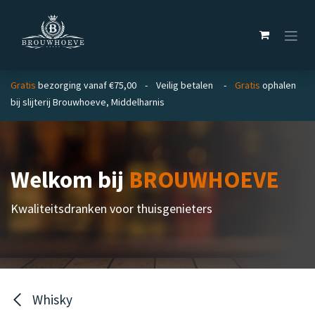
Overslaan naar inhoud
Gratis
bezorging vanaf €75,00 - Veilig betalen -
Gratis
ophalen
bij slijterij Brouwhoeve, Middelharnis
Welkom bij
BROUWHOEVE
Kwaliteitsdranken voor thuisgenieters
Whisky