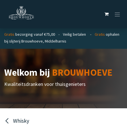
Overslaan naar inhoud
Gratis
bezorging vanaf €75,00 - Veilig betalen -
Gratis
ophalen
bij slijterij Brouwhoeve, Middelharnis
Welkom bij
BROUWHOEVE
Kwaliteitsdranken voor thuisgenieters
Whisky