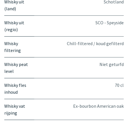
Whisky uit
Schotland
(land)
Whisky uit
SCO - Speyside
(regio)
Whisky
Chill-filtered / koud gefilterd
filtering
Whisky peat
Niet geturfd
level
Whisky fles
70 cl
inhoud
Whisky vat
Ex-bourbon American oak
rijping