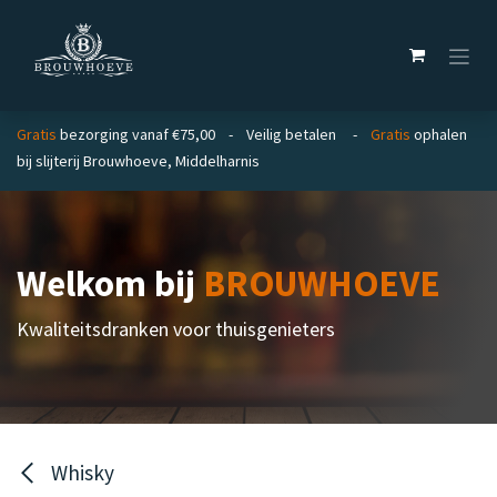
Overslaan naar inhoud
Gratis
bezorging vanaf €75,00 - Veilig betalen -
Gratis
ophalen
bij slijterij Brouwhoeve, Middelharnis
Welkom bij
BROUWHOEVE
Kwaliteitsdranken voor thuisgenieters
Whisky