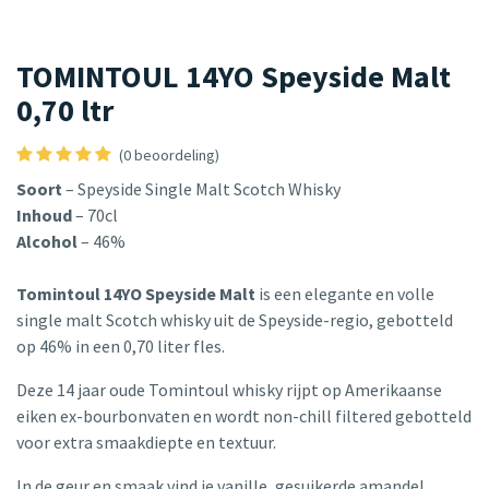
TOMINTOUL 14YO Speyside Malt
0,70 ltr
(0 beoordeling)
Soort
– Speyside Single Malt Scotch Whisky
Inhoud
– 70cl
Alcohol
– 46%
Tomintoul 14YO Speyside Malt
is een elegante en volle
single malt Scotch whisky uit de Speyside-regio, gebotteld
op 46% in een 0,70 liter fles.
Deze 14 jaar oude Tomintoul whisky rijpt op Amerikaanse
eiken ex-bourbonvaten en wordt non-chill filtered gebotteld
voor extra smaakdiepte en textuur.
In de geur en smaak vind je vanille, gesuikerde amandel,