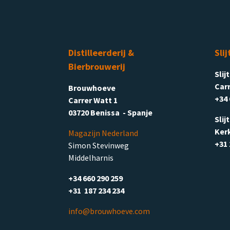
Distilleerderij &
Slij
Bierbrouwerij
Slij
Carr
Brouwhoeve
+34 
Carrer Watt 1
03720 Benissa - Spanje
Slij
Ker
Magazijn Nederland
+31 
Simon Stevinweg
Middelharnis
+34 660 290 259
+31 187 234 234
info@brouwhoeve.com