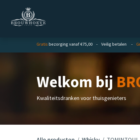
Overslaan naar inhoud
Homepage
Zakelijk
Gratis
bezorging vanaf €75,00 - Veilig betalen -
Gr
Welkom bij
BR
Kwaliteitsdranken voor thuisgenieters
Alle producten
Whisky
TOMINTOUL 2