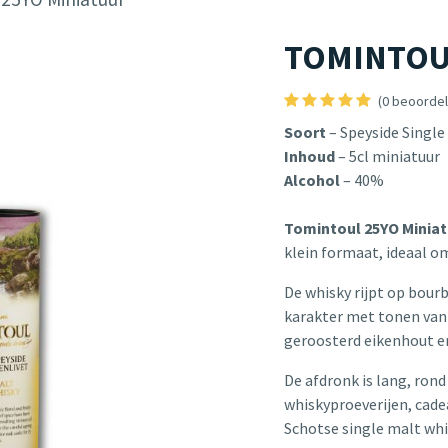
TOMINTOUL
(0 beoordel
Soort
– Speyside Single
Inhoud
– 5cl miniatuur
Alcohol
– 40%
Tomintoul 25YO Miniat
klein formaat, ideaal o
De whisky rijpt op bourb
karakter met tonen van v
geroosterd eikenhout e
De afdronk is lang, ron
whiskyproeverijen, cade
Schotse single malt whi