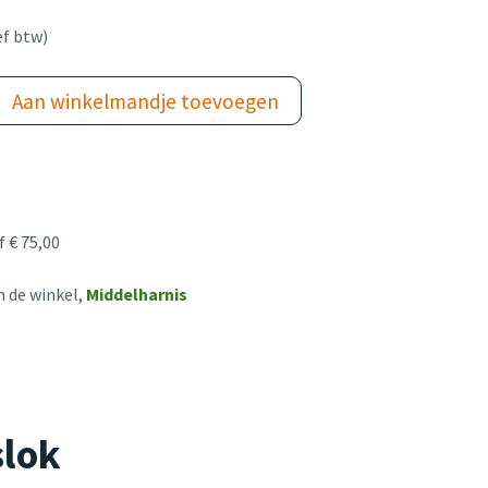
ef btw)
Aan winkelmandje toevoegen
 € 75,00
n de winkel,
Middelharnis
slok