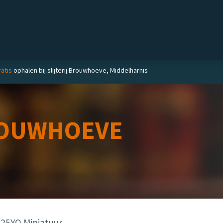
Private label
Delicatessen
Slijterij
Blog
atis
ophalen bij slijterij Brouwhoeve, Middelharnis
OUWHOEVE
5YO Miniatuur