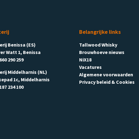
terij
Belangrijke links
terij Benissa (ES)
Tallwood Whisky
er Watt 1, Benissa
Brouwhoeve nieuws
660 290 259
NiX18
Vacatures
terij Middelharnis (NL)
Algemene voorwaarden
kepad 1c, Middelharnis
Privacy beleid & Cookies
187 234 100