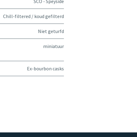
SCO - Speyside
Chill-filtered / koud gefilterd
Niet geturfd
miniatuur
Ex-bourbon casks