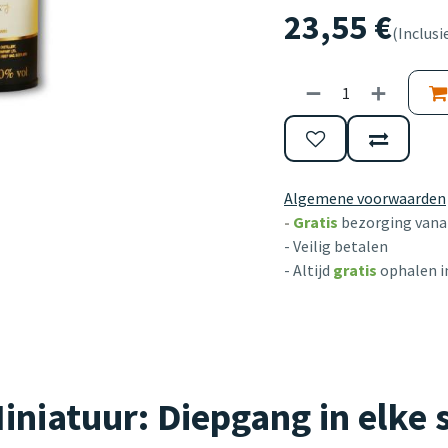
23,55
€
(Inclusi
Algemene voorwaarden
-
Gratis
bezorging vanaf
- Veilig betalen
- Altijd
gratis
ophalen i
iatuur: Diepgang in elke 