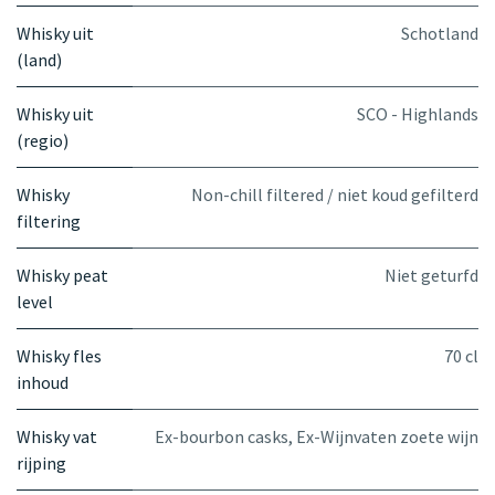
Whisky uit
Schotland
(land)
Whisky uit
SCO - Highlands
(regio)
Whisky
Non-chill filtered / niet koud gefilterd
filtering
Whisky peat
Niet geturfd
level
Whisky fles
70 cl
inhoud
Whisky vat
Ex-bourbon casks
,
Ex-Wijnvaten zoete wijn
rijping