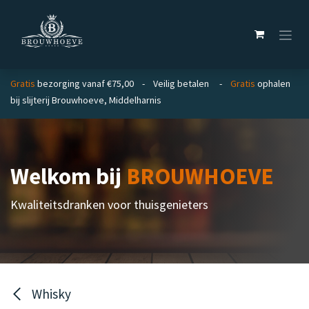
Overslaan naar inhoud
Gratis
bezorging vanaf €75,00 - Veilig betalen -
Gratis
ophalen
bij slijterij Brouwhoeve, Middelharnis
Welkom bij
BROUWHOEVE
Kwaliteitsdranken voor thuisgenieters
Whisky