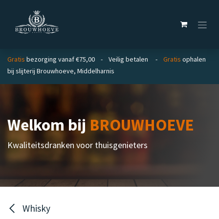
Overslaan naar inhoud
Gratis
bezorging vanaf €75,00 - Veilig betalen -
Gratis
ophalen
bij slijterij Brouwhoeve, Middelharnis
Welkom bij
BROUWHOEVE
Kwaliteitsdranken voor thuisgenieters
Whisky