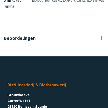
Whisky vat
Ex-bourbon casks
,
Ex-Port casks
,
Ex-Biervat
rijping
Beoordelingen
Distilleerderij & Bierbrouwerij
Brouwhoeve
Carrer Watt 1
03720 Benissa - Spanje