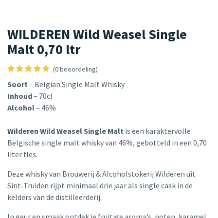
WILDEREN Wild Weasel Single
Malt 0,70 ltr
(0 beoordeling)
Soort
– Belgian Single Malt Whisky
Inhoud
– 70cl
Alcohol
– 46%
Wilderen Wild Weasel Single Malt
is een karaktervolle
Belgische single malt whisky van 46%, gebotteld in een 0,70
liter fles.
Deze whisky van Brouwerij & Alcoholstokerij Wilderen uit
Sint-Truiden rijpt minimaal drie jaar als single cask in de
kelders van de distilleerderij.
In geur en smaak ontdek je fruitige aroma’s, noten, karamel,