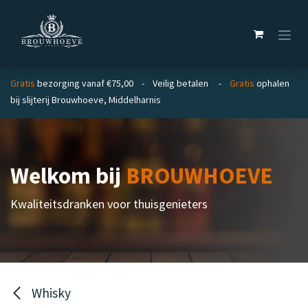
Overslaan naar inhoud
Gratis
bezorging vanaf €75,00 - Veilig betalen -
Gratis
ophalen
bij slijterij Brouwhoeve, Middelharnis
Welkom bij
BROUWHOEVE
Kwaliteitsdranken voor thuisgenieters
Whisky