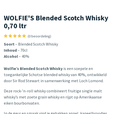
WOLFIE'S Blended Scotch Whisky
0,70 ltr
(0 beoordeling)
Soort
– Blended Scotch Whisky
Inhoud
– 70cl
Alcohol
– 40%
Wolfie’s Blended Scotch Whisky
is een soepele en
toegankelijke Schotse blended whisky van 40%, ontwikkeld
door Sir Rod Stewart in samenwerking met Loch Lomond.
Deze rock-’n-roll whisky combineert fruitige single malt
whisky’s met zoete grain whisky en rijpt op Amerikaanse
eiken bourbonvaten.
In de geur en smaak vind je gebakken appel, kaneelbroodjes,