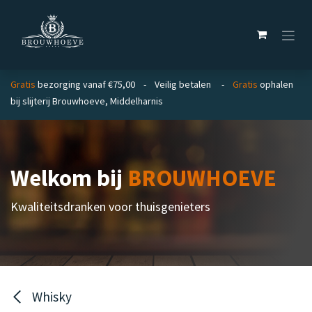
Overslaan naar inhoud
Gratis
bezorging vanaf €75,00 - Veilig betalen -
Gratis
ophalen
bij slijterij Brouwhoeve, Middelharnis
Welkom bij
BROUWHOEVE
Kwaliteitsdranken voor thuisgenieters
Whisky