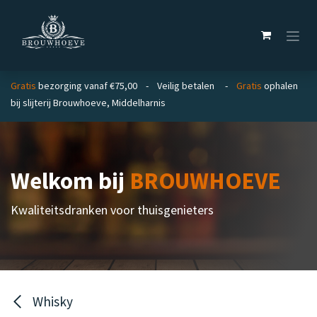
Overslaan naar inhoud
Gratis
bezorging vanaf €75,00 - Veilig betalen -
Gratis
ophalen
bij slijterij Brouwhoeve, Middelharnis
Welkom bij
BROUWHOEVE
Kwaliteitsdranken voor thuisgenieters
Whisky