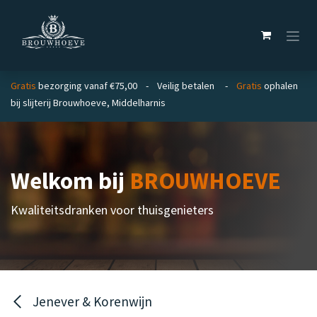
Overslaan naar inhoud
Gratis
bezorging vanaf €75,00 - Veilig betalen -
Gratis
ophalen
bij slijterij Brouwhoeve, Middelharnis
Welkom bij
BROUWHOEVE
Kwaliteitsdranken voor thuisgenieters
Jenever & Korenwijn