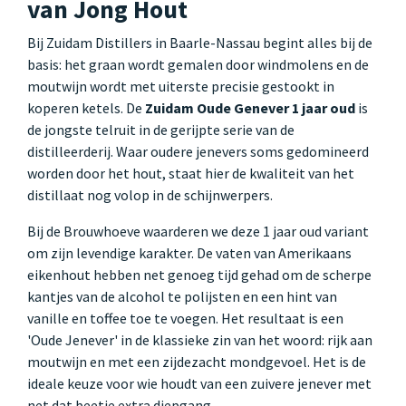
van Jong Hout
Bij Zuidam Distillers in Baarle-Nassau begint alles bij de
basis: het graan wordt gemalen door windmolens en de
moutwijn wordt met uiterste precisie gestookt in
koperen ketels. De
Zuidam Oude Genever 1 jaar oud
is
de jongste telruit in de gerijpte serie van de
distilleerderij. Waar oudere jenevers soms gedomineerd
worden door het hout, staat hier de kwaliteit van het
distillaat nog volop in de schijnwerpers.
Bij de Brouwhoeve waarderen we deze 1 jaar oud variant
om zijn levendige karakter. De vaten van Amerikaans
eikenhout hebben net genoeg tijd gehad om de scherpe
kantjes van de alcohol te polijsten en een hint van
vanille en toffee toe te voegen. Het resultaat is een
'Oude Jenever' in de klassieke zin van het woord: rijk aan
moutwijn en met een zijdezacht mondgevoel. Het is de
ideale keuze voor wie houdt van een zuivere jenever met
net dat beetje extra diepgang.