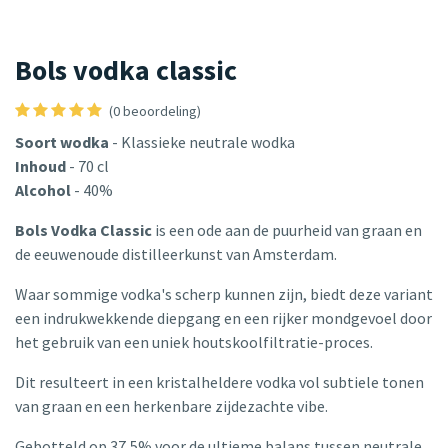
Bols vodka classic
(0 beoordeling)
Soort wodka
- Klassieke neutrale wodka
Inhoud
- 70 cl
Alcohol
- 40%
Bols Vodka Classic
is een ode aan de puurheid van graan en
de eeuwenoude distilleerkunst van Amsterdam.
Waar sommige vodka's scherp kunnen zijn, biedt deze variant
een indrukwekkende diepgang en een rijker mondgevoel door
het gebruik van een uniek houtskoolfiltratie-proces.
Dit resulteert in een kristalheldere vodka vol subtiele tonen
van graan en een herkenbare zijdezachte vibe.
Gebotteld op 37,5% voor de ultieme balans tussen neutrale