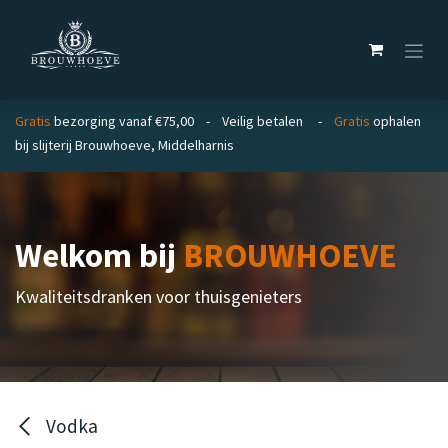
Overslaan naar inhoud
Gratis
bezorging vanaf €75,00 - Veilig betalen -
Gratis
ophalen
bij slijterij Brouwhoeve, Middelharnis
Welkom bij
BROUWHOEVE
Kwaliteitsdranken voor thuisgenieters
Vodka