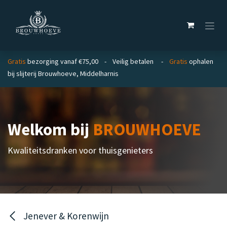
Overslaan naar inhoud
Gratis
bezorging vanaf €75,00 - Veilig betalen -
Gratis
ophalen
bij slijterij Brouwhoeve, Middelharnis
Welkom bij
BROUWHOEVE
Kwaliteitsdranken voor thuisgenieters
Jenever & Korenwijn