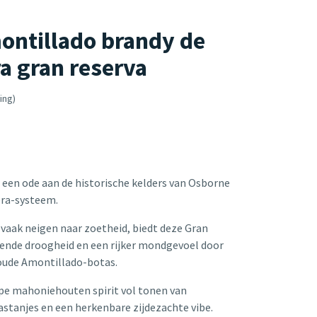
montillado brandy de
a gran reserva
ing)
 een ode aan de historische kelders van Osborne
era-systeem.
 vaak neigen naar zoetheid, biedt deze Gran
ende droogheid en een rijker mondgevoel door
noude Amontillado-botas.
iepe mahoniehouten spirit vol tonen van
stanjes en een herkenbare zijdezachte vibe.