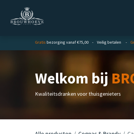
Overslaan naar inhoud
Homepage
Zakelijk
Gratis
bezorging vanaf €75,00 - Veilig betalen -
Gr
Welkom bij
BR
Kwaliteitsdranken voor thuisgenieters
Alle producten
Cognac & Brandy
Ca