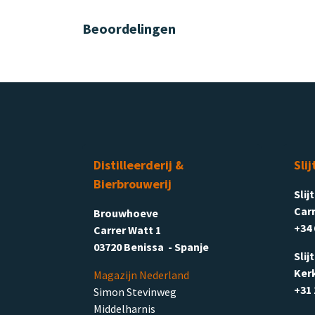
Beoordelingen
Distilleerderij &
Slij
Bierbrouwerij
Slij
Carr
Brouwhoeve
+34 
Carrer Watt 1
03720 Benissa - Spanje
Slij
Ker
Magazijn Nederland
+31 
Simon Stevinweg
Middelharnis