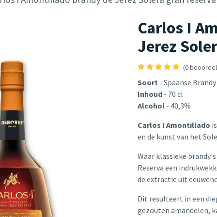
Carlos I A
Jerez Soler
(0 beoordel
Soort
- Spaanse Brandy
Inhoud
- 70 cl
Alcohol
- 40,3%
Carlos I Amontillado
is
en de kunst van het Sol
Waar klassieke brandy's
Reserva een indrukwekk
de extractie uit eeuwe
Dit resulteert in een d
gezouten amandelen, ka