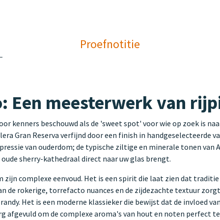
Proefnotitie
o: Een meesterwerk van rijp
or kenners beschouwd als de 'sweet spot' voor wie op zoek is naar
olera Gran Reserva verfijnd door een finish in handgeselecteerde 
 expressie van ouderdom; de typische ziltige en minerale tonen va
en oude sherry-kathedraal direct naar uw glas brengt.
zijn complexe eenvoud. Het is een spirit die laat zien dat tradit
 de rokerige, torrefacto nuances en de zijdezachte textuur zorgt 
ndy. Het is een moderne klassieker die bewijst dat de invloed v
 zorg afgevuld om de complexe aroma's van hout en noten perfect