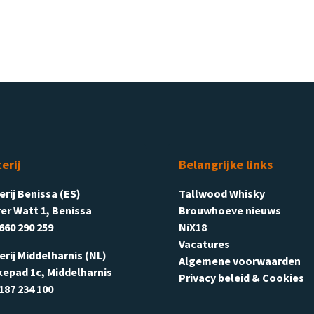
terij
Belangrijke links
terij Benissa (ES)
Tallwood Whisky
er Watt 1, Benissa
Brouwhoeve nieuws
660 290 259
NiX18
Vacatures
terij Middelharnis (NL)
Algemene voorwaarden
kepad 1c, Middelharnis
Privacy beleid & Cookies
187 234 100