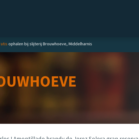
Private label
Delicatessen
Slijterij
Blog
atis
ophalen bij slijterij Brouwhoeve, Middelharnis
OUWHOEVE
rlos I Amontillado brandy de Jerez Solera gran reserva