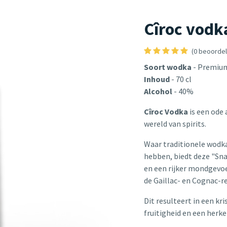
Cîroc vodk
(0 beoordel
Soort wodka
- Premiu
Inhoud
- 70 cl
Alcohol
- 40%
Cîroc Vodka
is een ode 
wereld van spirits.
Waar traditionele wodka
hebben, biedt deze "Sn
en een rijker mondgevoel
de Gaillac- en Cognac-r
Dit resulteert in een kr
fruitigheid en een herk