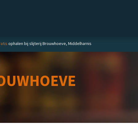
Private label
Delicatessen
Slijterij
Blog
atis
ophalen bij slijterij Brouwhoeve, Middelharnis
OUWHOEVE