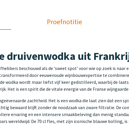
Proefnotitie
ve druivenwodka uit Frankri
efhebbers beschouwd als de 'sweet spot' voor wie op zoek is naar 
 getransformeerd door eeuwenoude wijnbouwexpertise te combine
 de wodka wordt maar liefst vijf keer gedistilleerd, waarbij de laat
k. Het is een spirit die de vitale energie van de Franse wijngaarde
geëvenaarde zachtheid. Het is een wodka die laat zien dat een spi
achtig bewaard blijft zonder de noodzaak van zware filtratie. De c
vollere ervaring en een intensere smaakbeleving dan menig stand
n bars wereldwijd. De 70 cl fles, met zijn iconische blauwe bolling