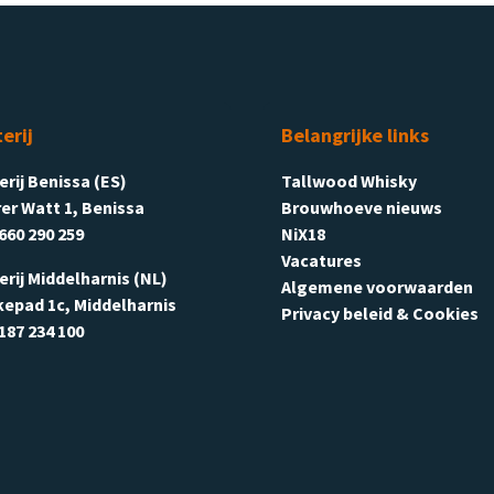
terij
Belangrijke links
terij Benissa (ES)
Tallwood Whisky
er Watt 1, Benissa
Brouwhoeve nieuws
660 290 259
NiX18
Vacatures
terij Middelharnis (NL)
Algemene voorwaarden
kepad 1c, Middelharnis
Privacy beleid & Cookies
187 234 100