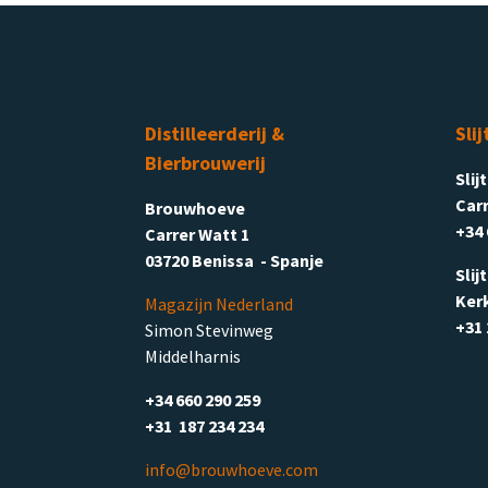
Distilleerderij &
Slij
Bierbrouwerij
Slij
Carr
Brouwhoeve
+34 
Carrer Watt 1
03720 Benissa - Spanje
Slij
Ker
Magazijn Nederland
+31 
Simon Stevinweg
Middelharnis
+34 660 290 259
+31 187 234 234
info@brouwhoeve.com