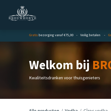
Overslaan naar inhoud
Homepage
Zakelijk
Gratis
bezorging vanaf €75,00 - Veilig betalen -
Gr
Welkom bij
BR
Kwaliteitsdranken voor thuisgenieters
Alle producten
Vodka
Cîroc vodka