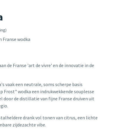
a
ing)
m Franse wodka
aan de Franse 'art de vivre' en de innovatie in de
's vaak een neutrale, soms scherpe basis
ap Frost" wodka een indrukwekkende souplesse
 door de distillatie van fijne Franse druiven uit
egio.
istalheldere drank vol tonen van citrus, een lichte
enbare zijdezachte vibe.