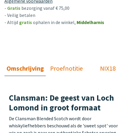
Algemene voorwaarden
-
Gratis
bezorging vanaf € 75,00
- Veilig betalen
- Altijd
gratis
ophalen in de winkel,
Middelharnis
Omschrijving
Proefnotitie
NIX18
Clansman: De geest van Loch
Lomond in groot formaat
De Clansman Blended Scotch wordt door
whiskyliefhebbers beschouwd als de 'sweet spot' voor
wie op zoek is naar een authentieke Schotse ervaring