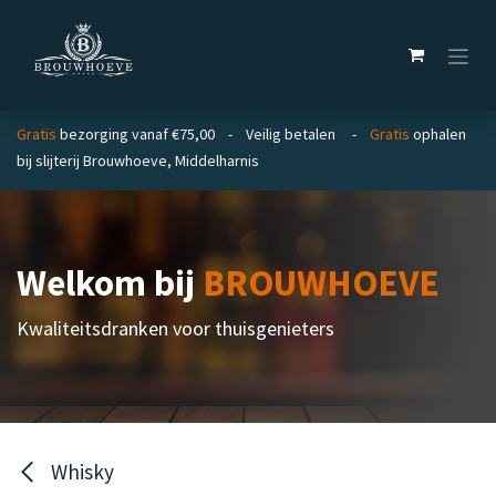
Overslaan naar inhoud
Gratis
bezorging vanaf €75,00 - Veilig betalen -
Gratis
ophalen
bij slijterij Brouwhoeve, Middelharnis
Welkom bij
BROUWHOEVE
Kwaliteitsdranken voor thuisgenieters
Whisky