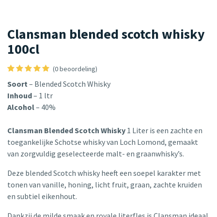
Clansman blended scotch whisky
100cl
(0 beoordeling)
Soort
– Blended Scotch Whisky
Inhoud
– 1 ltr
Alcohol
– 40%
Clansman Blended Scotch Whisky
1 Liter is een zachte en
toegankelijke Schotse whisky van Loch Lomond, gemaakt
van zorgvuldig geselecteerde malt- en graanwhisky’s.
Deze blended Scotch whisky heeft een soepel karakter met
tonen van vanille, honing, licht fruit, graan, zachte kruiden
en subtiel eikenhout.
Dankzij de milde smaak en royale literfles is Clansman ideaal