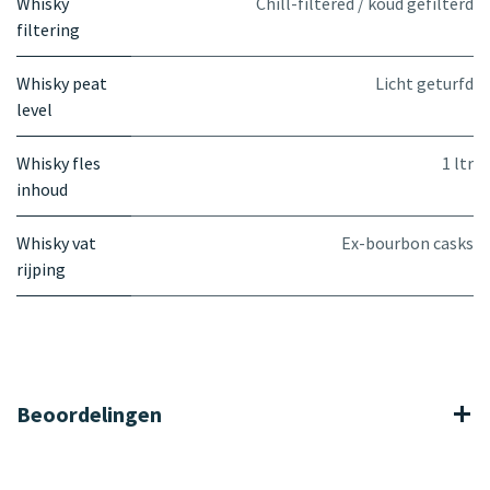
Whisky
Chill-filtered / koud gefilterd
filtering
Whisky peat
Licht geturfd
level
Whisky fles
1 ltr
inhoud
Whisky vat
Ex-bourbon casks
rijping
Beoordelingen