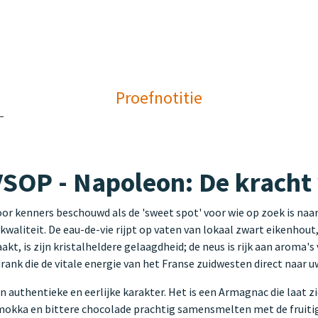
Proefnotitie
SOP - Napoleon: De kracht 
r kenners beschouwd als de 'sweet spot' voor wie op zoek is naar
aliteit. De eau-de-vie rijpt op vaten van lokaal zwart eikenhout
kt, is zijn kristalheldere gelaagdheid; de neus is rijk aan aroma's 
drank die de vitale energie van het Franse zuidwesten direct naar u
authentieke en eerlijke karakter. Het is een Armagnac die laat zie
okka en bittere chocolade prachtig samensmelten met de fruitig