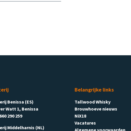
terij
Belangrijke links
terij Benissa (ES)
Tallwood Whisky
er Watt 1, Benissa
Brouwhoeve nieuws
660 290 259
NiX18
Vacatures
terij Middelharnis (NL)
Algemene voorwaarden