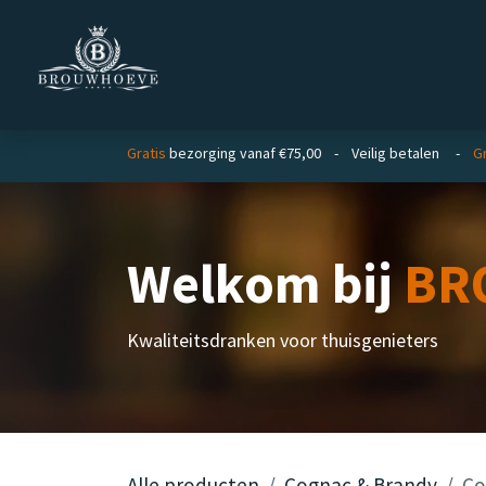
Overslaan naar inhoud
Homepage
Zakelijk
Gratis
bezorging vanaf €75,00 - Veilig betalen -
Gr
Welkom bij
BR
Kwaliteitsdranken voor thuisgenieters
Alle producten
Cognac & Brandy
Co