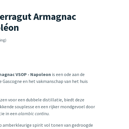
Ferragut Armagnac
léon
ing)
magnac VSOP - Napoleon
is een ode aan de
de Gascogne en het vakmanschap van het huis
ezen voor een dubbele distillatie, biedt deze
kende souplesse en een rijker mondgevoel door
tie in een
alambic continu
.
iep amberkleurige spirit vol tonen van gedroogde