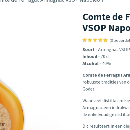
Comte de 
VSOP Napo
(0 beoordel
Soort
- Armagnac VSOP
Inhoud
- 70 cl
Alcohol
- 40%
Comte de Ferragut Ar
robuuste tradities van 
Godet.
Waar veel distillaten ki
Armagnac een indrukwek
de enkelvoudige distilla
Dit resulteert in een d