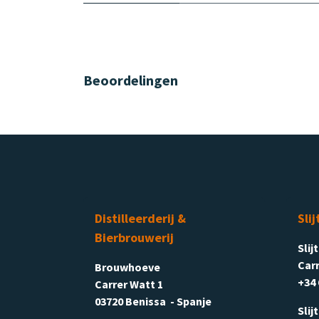
Beoordelingen
Distilleerderij &
Slij
Bierbrouwerij
Slij
Carr
Brouwhoeve
+34 
Carrer Watt 1
03720 Benissa - Spanje
Slij