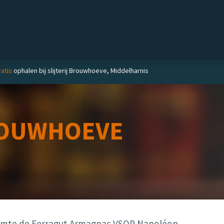
Private label
Delicatessen
Slijterij
Blog
atis
ophalen bij slijterij Brouwhoeve, Middelharnis
OUWHOEVE
mte de Ferragut Armagnac VSOP Napoléon