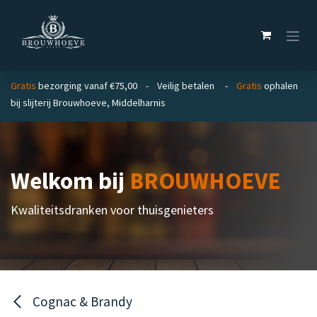
Overslaan naar inhoud
Gratis
bezorging vanaf €75,00 - Veilig betalen -
Gratis
ophalen
bij slijterij Brouwhoeve, Middelharnis
Welkom bij
BROUWHOEVE
Kwaliteitsdranken voor thuisgenieters
Cognac & Brandy