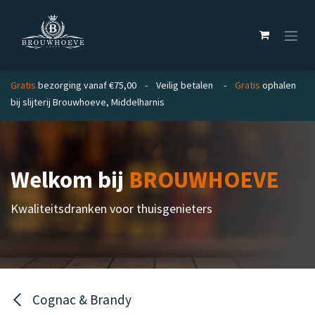
Overslaan naar inhoud
Gratis
bezorging vanaf €75,00 - Veilig betalen -
Gratis
ophalen
bij slijterij Brouwhoeve, Middelharnis
Welkom bij
BROUWHOEVE
Kwaliteitsdranken voor thuisgenieters
Cognac & Brandy