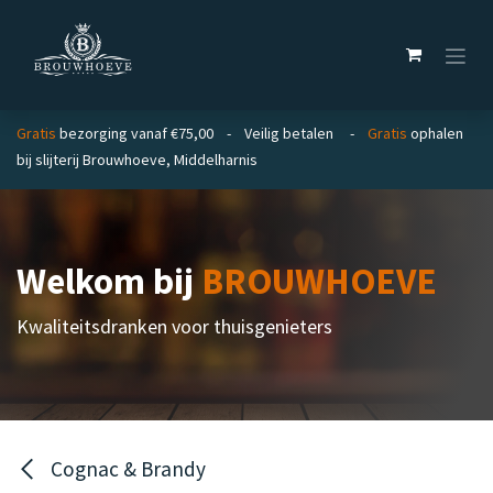
Overslaan naar inhoud
Gratis
bezorging vanaf €75,00 - Veilig betalen -
Gratis
ophalen
bij slijterij Brouwhoeve, Middelharnis
Welkom bij
BROUWHOEVE
Kwaliteitsdranken voor thuisgenieters
Cognac & Brandy