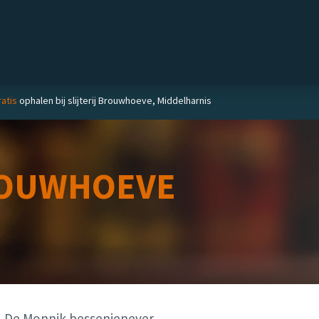
Private label
Delicatessen
Slijterij
Blog
atis
ophalen bij slijterij Brouwhoeve, Middelharnis
OUWHOEVE
De Monnik bessenjenever