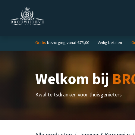
Overslaan naar inhoud
Homepage
Zakelijk
Gratis
bezorging vanaf €75,00 - Veilig betalen -
Gr
Welkom bij
BR
Kwaliteitsdranken voor thuisgenieters
Alle producten
Jenever & Korenwijn