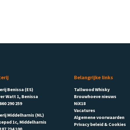
terij
Belangrijke links
terij Benissa (ES)
Tallwood Whisky
er Watt 1, Benissa
Brouwhoeve nieuws
660 290 259
NiX18
Vacatures
terij Middelharnis (NL)
Algemene voorwaarden
kepad 1c, Middelharnis
Privacy beleid & Cookies
187 234 100