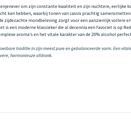
enever om zijn constante kwaliteit en zijn nuchtere, eerlijke kar
zicht kan hebben, waarbij tonen van cassis prachtig samensmelten 
de zijdezachte mondbeleving zorgt voor een aanzienlijk vollere e
t is een moderne klassieker die al decennia een favoriet is op Ned
complexe aroma's en het vitale karakter van de 20% alcohol perfec
oeibare traditie in zijn meest pure en gebalanceerde vorm. Een vital
uivere, harmonieuze afdronk.