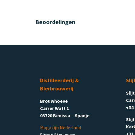
Beoordelingen
Distilleerderij &
Slij
Bierbrouwerij
Slij
Carr
Brouwhoeve
+34 
Carrer Watt 1
03720 Benissa - Spanje
Slij
Ker
Magazijn Nederland
+31 
Simon Stevinweg