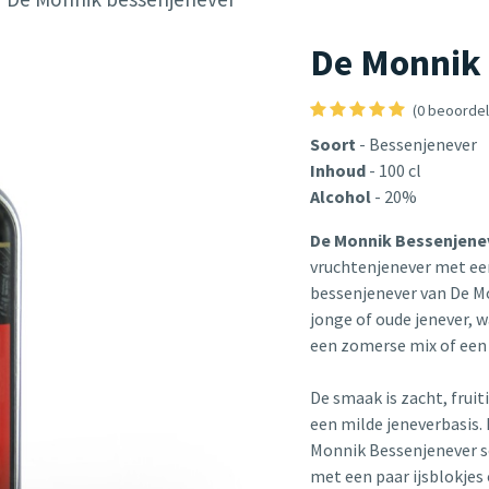
De Monnik
(0 beoordel
Soort
- Bessenjenever
Inhoud
- 100 cl
Alcohol
- 20%
De Monnik Bessenjene
vruchtenjenever met ee
bessenjenever van De Mo
jonge of oude jenever, w
een zomerse mix of een
De smaak is zacht, fruit
een milde jeneverbasis.
Monnik Bessenjenever so
met een paar ijsblokjes 