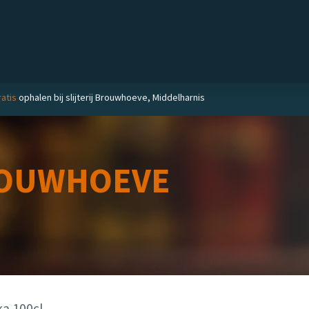
Private label
Delicatessen
Slijterij
Blog
atis
ophalen bij slijterij Brouwhoeve, Middelharnis
OUWHOEVE
ka 100cl