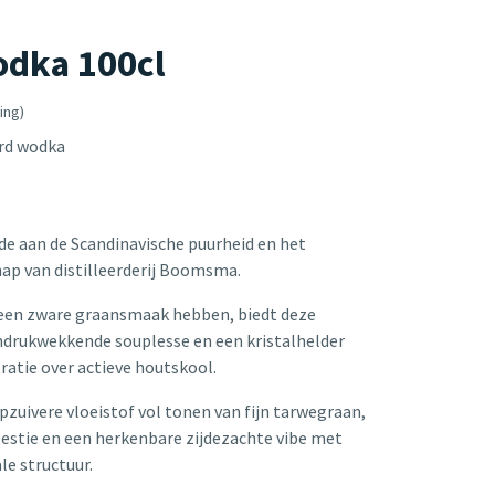
odka 100cl
ing)
rd wodka
de aan de Scandinavische puurheid en het
p van distilleerderij Boomsma.
een zware graansmaak hebben, biedt deze
ndrukwekkende souplesse en een kristalhelder
ratie over actieve houtskool.
epzuivere vloeistof vol tonen van fijn tarwegraan,
gestie en een herkenbare zijdezachte vibe met
ale structuur.