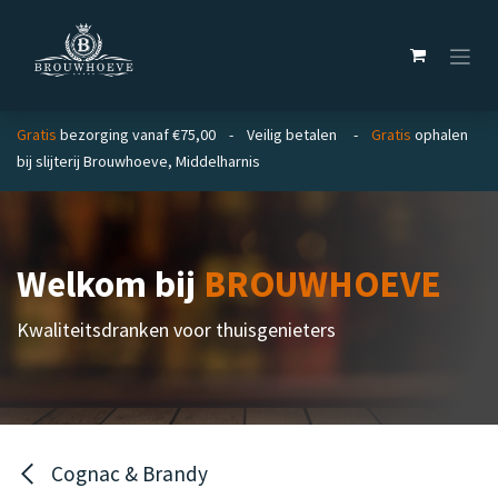
Overslaan naar inhoud
Gratis
bezorging vanaf €75,00 - Veilig betalen -
Gratis
ophalen
bij slijterij Brouwhoeve, Middelharnis
Welkom bij
BROUWHOEVE
Kwaliteitsdranken voor thuisgenieters
Cognac & Brandy